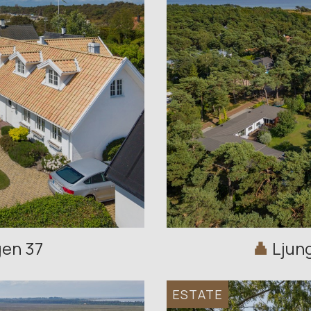
gen 37
Ljun
ESTATE