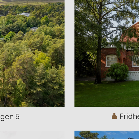
Frid
ägen 5