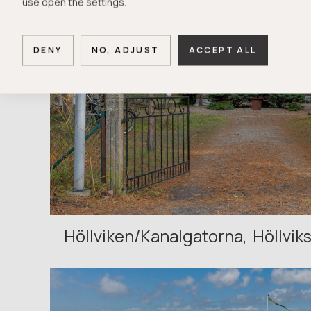
use open the settings.
DENY
NO, ADJUST
ACCEPT ALL
Höllviken/Kanalgatorna
Höllvik