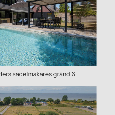
ders sadelmakares gränd 6