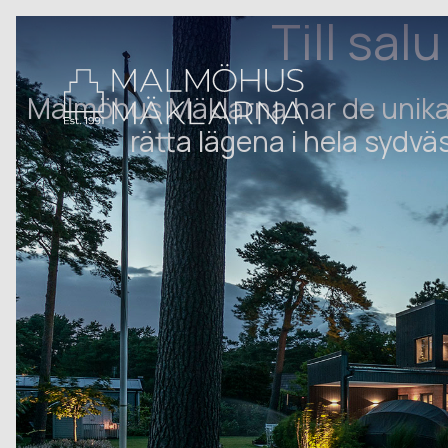
Till salu
Malmöhus Mäklarna har de unika
rätta lägena i hela sydvä