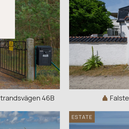
strandsvägen 46B
Falst
ESTATE