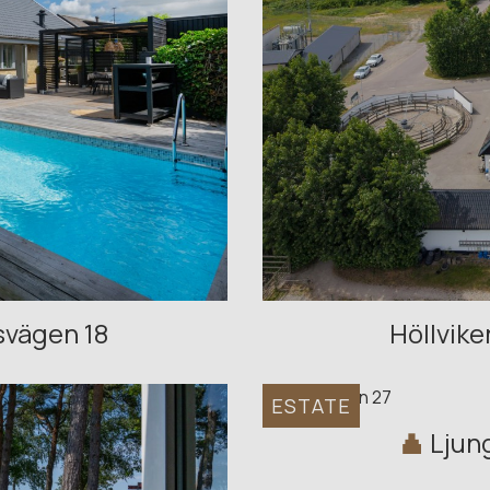
svägen 18
Höllvike
ESTATE
Ljun