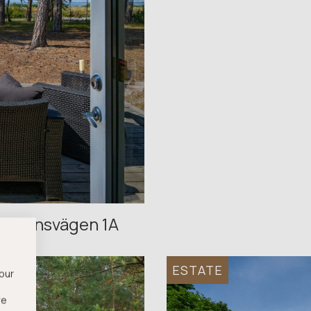
nsternsvägen 1A
ESTATE
 our
we