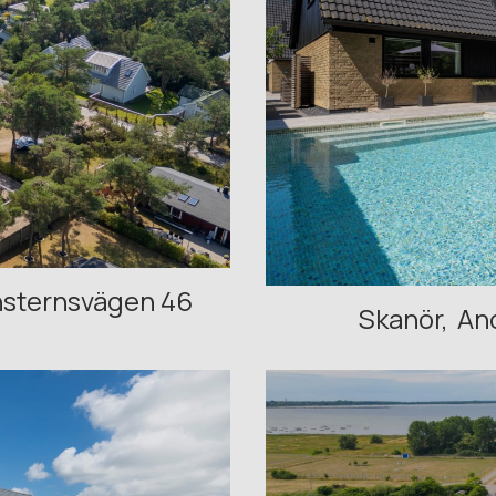
nsternsvägen 46
Skanör
An