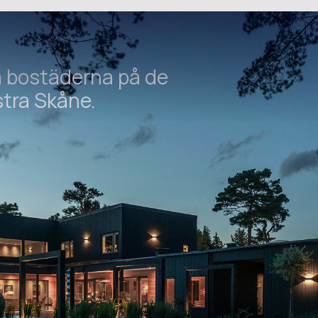
 bostäderna på de
stra Skåne.