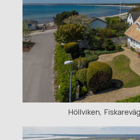
Höllviken
Fiskarevä