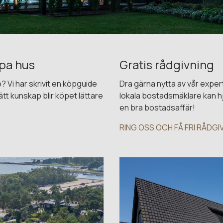
öpa hus
Gratis rådgivning
? Vi har skrivit en köpguide
Dra gärna nytta av vår exper
tt kunskap blir köpet lättare
lokala bostadsmäklare kan hj
en bra bostadsaffär!
RING OSS OCH FÅ FRI RÅDGI