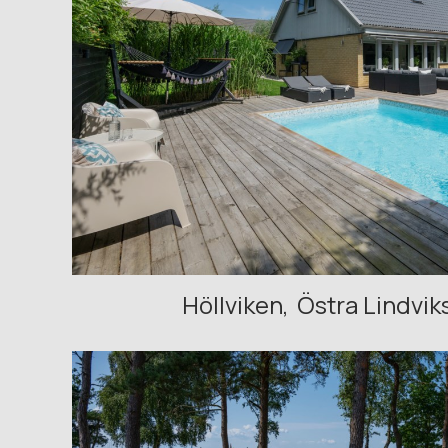
Höllviken
Östra Lindvik