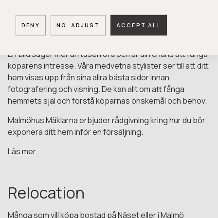
Homestyling
DENY
NO, ADJUST
ACCEPT ALL
En bild säger mer än tusen ord och är din chans att fånga
köparens intresse. Våra medvetna stylister ser till att ditt
hem visas upp från sina allra bästa sidor innan
fotografering och visning. De kan allt om att fånga
hemmets själ och förstå köparnas önskemål och behov.
Malmöhus Mäklarna erbjuder rådgivning kring hur du bör
exponera ditt hem inför en försäljning.
Läs mer
Relocation
Många som vill köpa bostad på Näset eller i Malmö