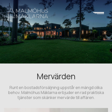
Mervärden
Runt en bostadsförsäljning uppstår en mängd olika
behov. Malmöhus Mäklarna erbjuder en rad praktiska
tjänster som skänker mervärde till affären.