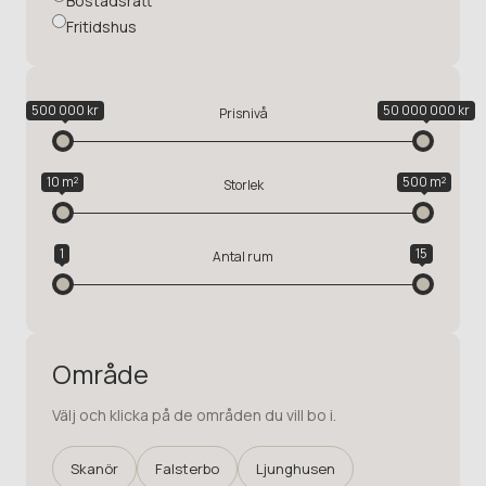
Bostadsrätt
Fritidshus
500 000 kr
50 000 000 kr
Prisnivå
10 m²
500 m²
Storlek
1
15
Antal rum
Område
Välj och klicka på de områden du vill bo i.
Skanör
Falsterbo
Ljunghusen