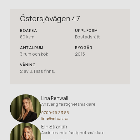
Östersjövägen 47
BOAREA
UPPL.FORM
80 kvm
Bostadsrätt
ANTAL RUM
BYGGÅR
3
rum och kök
2015
VÅNING
2 av 2. Hiss finns.
Lina Renwall
Ansvarig fastighetsmäklare
0709-79 33 85
lina@mhus.se
Elin Strandh
Assisterande fastighetsmäklare