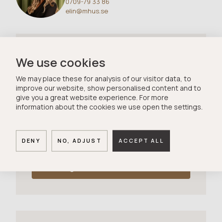
0709-79 33 86
elin@mhus.se
Letar du efter ditt drömhus?
We use cookies
Lägg in dina önskemål om ditt drömhus i vårt
We may place these for analysis of our visitor data, to
spekulantregister, så kan vi matcha ihop
improve our website, show personalised content and to
give you a great website experience. For more
era önskemål med säljare som finns i vårt
information about the cookies we use open the settings.
register. Alla hus kommer nämligen inte ut
på öppna marknaden. En del hus säljs innan
de hinner publiceras på Hemnet.
DENY
NO, ADJUST
ACCEPT ALL
Ange dina bostadsönskemål