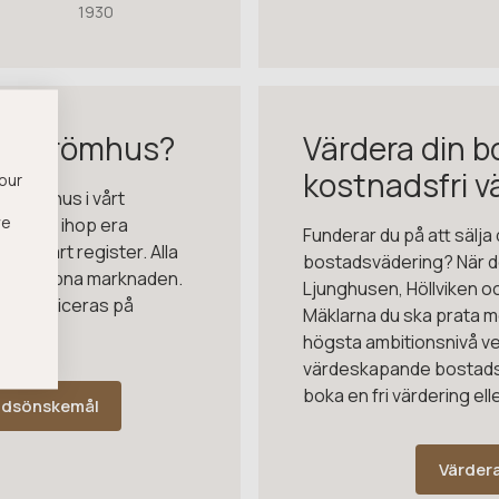
1930
ditt drömhus?
Värdera din b
kostnadsfri v
 our
t drömhus i vårt
we
 matcha ihop era
Funderar du på att sälj
s i vårt register. Alla
bostadsvädering? När d
t på öppna marknaden.
Ljunghusen, Höllviken 
ner publiceras på
Mäklarna du ska prata m
högsta ambitionsnivå vet
värdeskapande bostads
boka en fri värdering ell
adsönskemål
Värdera