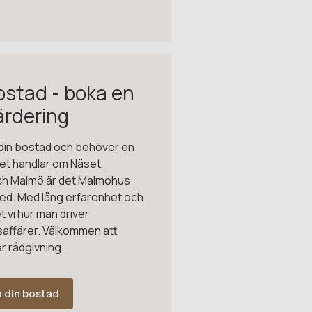
ostad - boka en
ärdering
a din bostad och behöver en
et handlar om Näset,
och Malmö är det Malmöhus
ed. Med lång erfarenhet och
 vi hur man driver
affärer. Välkommen att
er rådgivning.
 din bostad