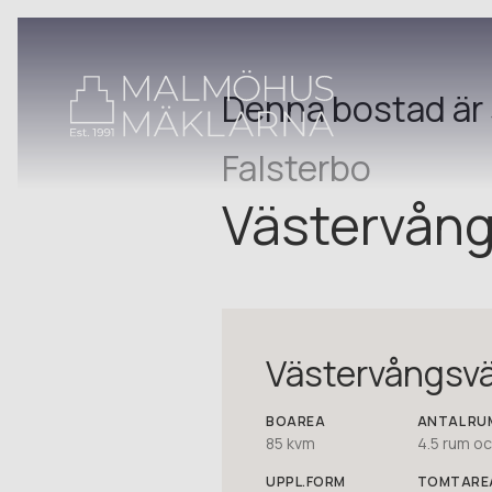
Denna bostad är 
Falsterbo
Västervång
Västervångsv
BOAREA
ANTAL RU
85 kvm
4.5
rum oc
UPPL.FORM
TOMTARE