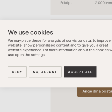
Friköpt
2 000 kvm
We use cookies
Letar du efter 
We may place these for analysis of our visitor data, to improve
Lägg in dina önskemål om dit
website, show personalised content and to give you a great
website experience. For more information about the cookies 
spekulantregister, så kan vi
use open the settings.
önskemål med säljare som finn
hus kommer nämligen inte u
En del hus säljs innan de hin
DENY
NO, ADJUST
ACCEPT ALL
Hemnet.
Ange dina bost