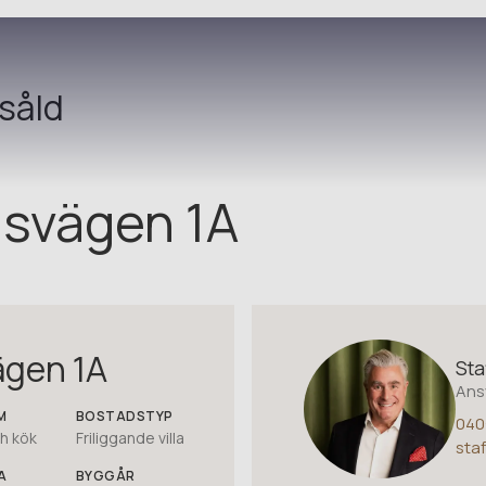
såld
svägen 1A
ägen 1A
Sta
Ans
M
BOSTADSTYP
040
h kök
Friliggande villa
sta
A
BYGGÅR