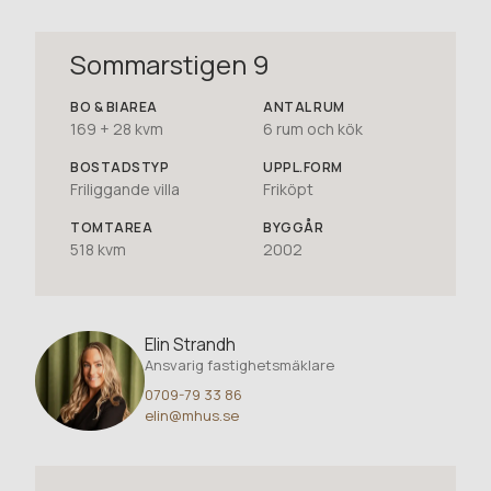
Sommarstigen 9
BO
& BIAREA
ANTAL RUM
169 + 28 kvm
6
rum och kök
BOSTADSTYP
UPPL.FORM
Friliggande villa
Friköpt
TOMTAREA
BYGGÅR
518 kvm
2002
Elin Strandh
Ansvarig fastighetsmäklare
0709-79 33 86
elin@mhus.se