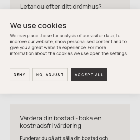
Letar du efter ditt drömhus?
Lägg in dina önskemål om ditt drömhus i vårt
We use cookies
spekulantregister, så kan vi matcha ihop
era önskemål med säljare som finns i vårt
We may place these for analysis of our visitor data, to
register. Alla hus kommer nämligen inte ut
improve our website, show personalised content and to
give you a great website experience. For more
på öppna marknaden. En del hus säljs innan
information about the cookies we use open the settings.
de hinner publiceras på Hemnet.
DENY
NO, ADJUST
ACCEPT ALL
Ange dina bostadsönskemål
Värdera din bostad - boka en
kostnadsfri värdering
Funderar du på att sälja din bostad och