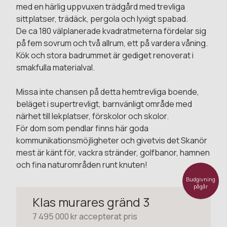
med en härlig uppvuxen trädgård med trevliga
sittplatser, trädäck, pergola och lyxigt spabad.
De ca 180 välplanerade kvadratmeterna fördelar sig
på fem sovrum och två allrum, ett på vardera våning.
Kök och stora badrummet är gediget renoverat i
smakfulla materialval.
Missa inte chansen på detta hemtrevliga boende,
beläget i supertrevligt, barnvänligt område med
närhet till lekplatser, förskolor och skolor.
För dom som pendlar finns här goda
kommunikationsmöjligheter och givetvis det Skanör
mest är känt för, vackra stränder, golfbanor, hamnen
och fina naturområden runt knuten!
Budgivning
pågår
Klas murares gränd 3
7 495 000 kr accepterat pris