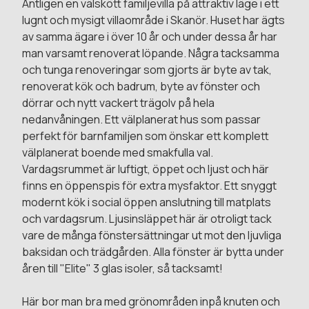
Äntligen en välskött familjevilla på attraktiv läge i ett
lugnt och mysigt villaområde i Skanör. Huset har ägts
av samma ägare i över 10 år och under dessa år har
man varsamt renoverat löpande. Några tacksamma
och tunga renoveringar som gjorts är byte av tak,
renoverat kök och badrum, byte av fönster och
dörrar och nytt vackert trägolv på hela
nedanvåningen. Ett välplanerat hus som passar
perfekt för barnfamiljen som önskar ett komplett
välplanerat boende med smakfulla val.
Vardagsrummet är luftigt, öppet och ljust och här
finns en öppenspis för extra mysfaktor. Ett snyggt
modernt kök i social öppen anslutning till matplats
och vardagsrum. Ljusinsläppet här är otroligt tack
vare de många fönstersättningar ut mot den ljuvliga
baksidan och trädgården. Alla fönster är bytta under
åren till "Elite" 3 glas isoler, så tacksamt!
Här bor man bra med grönområden inpå knuten och