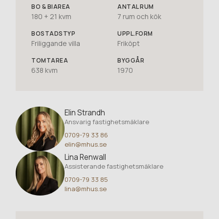
BO
& BIAREA
ANTAL RUM
180 + 21 kvm
7
rum och kök
BOSTADSTYP
UPPL.FORM
Friliggande villa
Friköpt
TOMTAREA
BYGGÅR
638 kvm
1970
Elin Strandh
Ansvarig fastighetsmäklare
0709-79 33 86
elin@mhus.se
Lina Renwall
Assisterande fastighetsmäklare
0709-79 33 85
lina@mhus.se